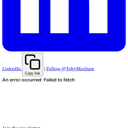
LinkedIn
|
Follow @TobyMaxham
Copy link