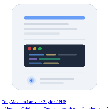
TobyMaxham
Laravel
/
Zhylon
/
PHP
Home
Originals
Topics
Archive
Newsletter
A