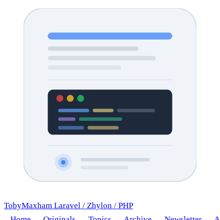
TobyMaxham
Laravel
/
Zhylon
/
PHP
Home
Originals
Topics
Archive
Newsletter
A