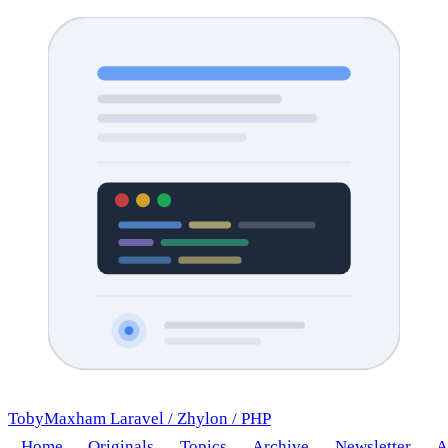
TobyMaxham
Laravel
/
Zhylon
/
PHP
Home
Originals
Topics
Archive
Newsletter
A